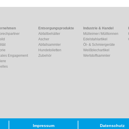
ernehmen
Entsorgungsprodukte
Industrie & Handel
prechpartner
Abfallbehälter
Mülleimer / Mülltonnen
bild
Ascher
Edelstahlartikel
ität
Abfallsammler
Öl- & Schmiergeräte
orie
Hundetoiletten
Weißblechartikel
iales Engagement
Zubehör
Wertstoffsammler
iere
elles
Impressum
Datenschutz