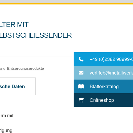
LTER MIT
BSTSCHLIESSENDER F
+49 (0)2382 98999-
gung
,
Entsorgungsprodukte
vertrieb@metallwerk
sche Daten
Blätterkatalog
Onlineshop
orm mit
tigung