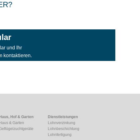
ER?
lar
ar und Ihr
kontaktieren.
Haus, Hof & Garten
Dienstleistungen
Haus & Garten
Lohnverzinkung
Geflügelzuchtgeräte
Lohnbeschichtung
Lohnfertigung