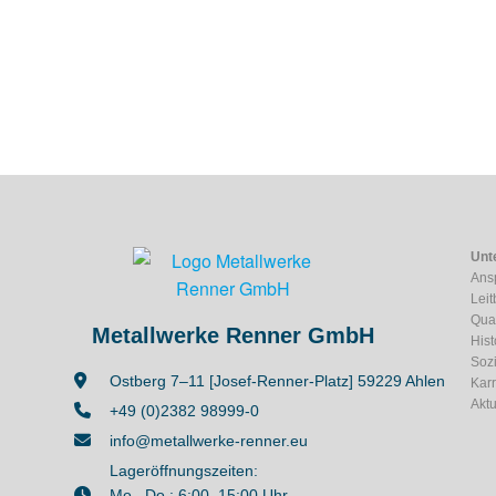
Unt
Ans
Leit
Qual
Metallwerke Renner GmbH
Hist
Soz
Ostberg 7–11 [Josef-Renner-Platz] 59229 Ahlen
Karr
Aktu
+49 (0)2382 98999-0
info@metallwerke-renner.eu
Lageröffnungszeiten:
Mo.–Do.: 6:00–15:00 Uhr