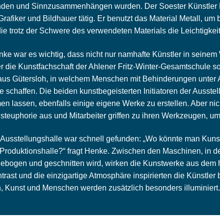
den und Sinnzusammenhängen wurden. Der Soester Künstler Ric
 Grafiker und Bildhauer tätig. Er benutzt das Material Metall, u
 die trotz der Schwere des verwendeten Materials die Leichtigkei
ke war es wichtig, dass nicht nur namhafte Künstler in seinem
 er die Kunstfachschaft der Ahlener Fritz-Winter-Gesamtschule 
aus Gütersloh, in welchem Menschen mit Behinderungen unter A
 schaffen. Die beiden kunstbegeisterten Initiatoren der Ausste
en lassen, ebenfalls einige eigene Werke zu erstellen. Aber nic
teuphorie aus und Mitarbeiter griffen zu ihren Werkzeugen, u
 Ausstellungshalle war schnell gefunden: „Wo könnte man Kunst
 Produktionshalle?“ fragt Henke. Zwischen den Maschinen, in de
gebogen und geschnitten wird, wirken die Kunstwerke aus dem har
trast und die einzigartige Atmosphäre inspirierten die Künstler
 Kunst und Menschen werden zusätzlich besonders illuminiert.