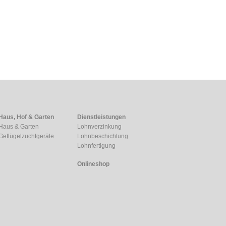
Haus, Hof & Garten
Dienstleistungen
Haus & Garten
Lohnverzinkung
Geflügelzuchtgeräte
Lohnbeschichtung
Lohnfertigung
Onlineshop