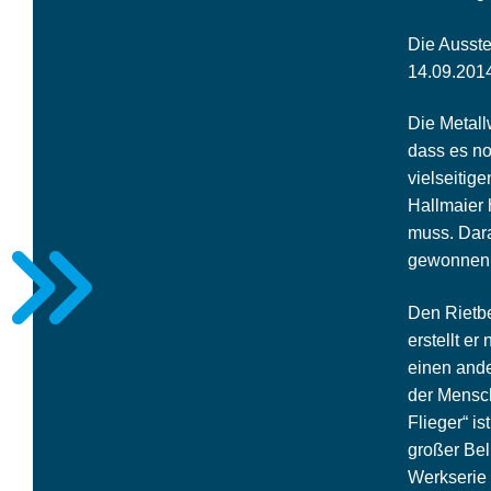
Die Ausste
14.09.2014 
Die Metall
dass es no
vielseitig
Hallmaier 
muss. Dara
gewonnen 
Den Rietbe
erstellt e
einen and
der Mensch
Flieger“ i
großer Bel
Werkserie 