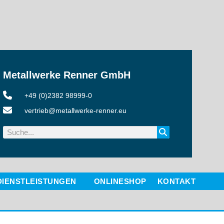
Metallwerke Renner GmbH
+49 (0)2382 98999-0
vertrieb@metallwerke-renner.eu
DIENSTLEISTUNGEN
ONLINESHOP
KONTAKT