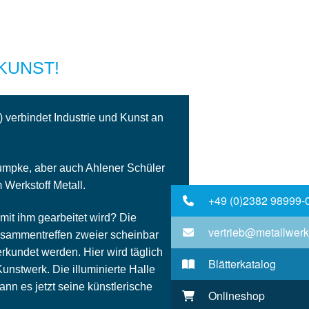
KUNST!
 verbindet Industrie und Kunst an
Rumpke, aber auch Ahlener Schüler
 Werkstoff Metall.
+49 (0)2382 98999-
mit ihm gearbeitet wird? Die
vertrieb@metallwerk
 Zusammentreffen zweier scheinbar
kundet werden. Hier wird täglich
Blätterkatalog
nstwerk. Die illuminierte Halle
ann es jetzt seine künstlerische
Onlineshop