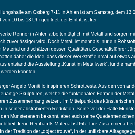
llungshalle am Ostberg 7-11 in Ahlen ist am Samstag, dem 13
von 10 bis 18 Uhr geöffnet, der Eintritt ist frei.
werke Renner in Ahlen arbeiten täglich mit Metall und sorgen mi
ch zuverlässiger wird. Doch Metall ist mehr als nur ein Rohstoff
en Material und schätzen dessen Qualitäten. Geschäftsführer Jür
hatten daher die Idee, dass dieser Werkstoff einmal auf etwas
us entstand die Ausstellung „Kunst im Metallwerk“, für die nam
werden konnten.
rger Angelo Monitillo inspirieren Schrottreste. Aus den von and
r neuartige Skulpturen, welche die funktionalen Formen der Metal
eren Zusammenhang setzen. Im Mittelpunkt des künstlerischen
 in seiner abstrahierten Reduktion. Seine vor der Halle Münste
st den Münsteranern bekannt, aber auch seine Quadermenschen 
iebtheit. Irene Reinhardts Material ist Filz. Ihre Zusammenarbeit
in der Tradition der „object trouvé“, in der unfilzbare Alltagsg