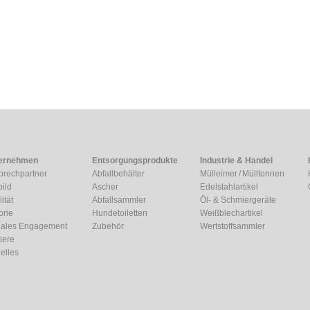
ernehmen
Entsorgungsprodukte
Industrie & Handel
prechpartner
Abfallbehälter
Mülleimer / Mülltonnen
bild
Ascher
Edelstahlartikel
ität
Abfallsammler
Öl- & Schmiergeräte
orie
Hundetoiletten
Weißblechartikel
iales Engagement
Zubehör
Wertstoffsammler
iere
elles